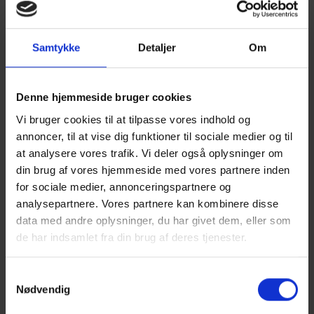
Samtykke
Detaljer
Om
Denne hjemmeside bruger cookies
Vi bruger cookies til at tilpasse vores indhold og
Af emner der behandles i grupperne kan nævnes, EU-
annoncer, til at vise dig funktioner til sociale medier og til
handel, EUs kommende momsreform, optimering af
at analysere vores trafik. Vi deler også oplysninger om
likviditet, løbende fokus på fradragsregler og korrekt
din brug af vores hjemmeside med vores partnere inden
dokumentation...... og meget mere!
for sociale medier, annonceringspartnere og
analysepartnere. Vores partnere kan kombinere disse
Alle emner på momsområdet er altså i spil..... bare byd ind
data med andre oplysninger, du har givet dem, eller som
med et emne.
de har indsamlet fra din brug af deres tjenester.
Samtykkevalg
Grupper i Vest
Nødvendig