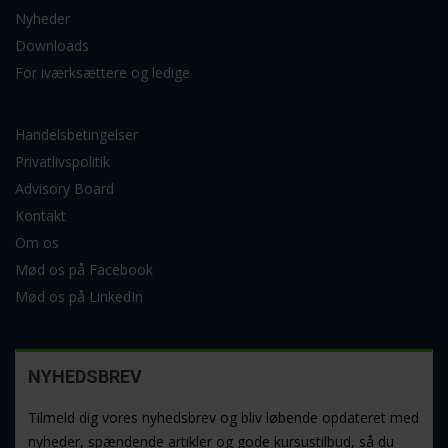
Nyheder
Downloads
For iværksættere og ledige
Handelsbetingelser
Privatlivspolitik
Advisory Board
Kontakt
Om os
Mød os på Facebook
Mød os på LinkedIn
NYHEDSBREV
Tilmeld dig vores nyhedsbrev og bliv løbende opdateret med
nyheder, spændende artikler og gode kursustilbud, så du