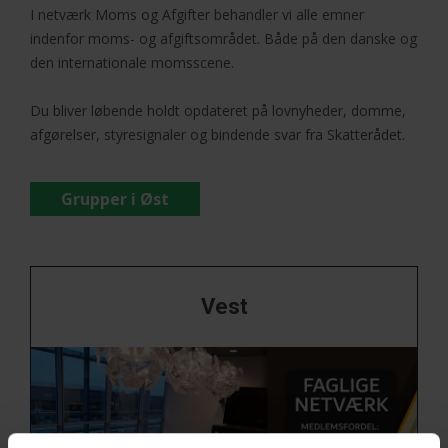
I netværk Moms og Afgifter behandler vi alle emner
indenfor moms- og afgiftsområdet. Både på den danske og
Disse netværk har medlemmer fra Fyn/Jylland.
den internationale momsscene.
Du bliver løbende holdt opdateret på lovnyheder, domme,
afgørelser, styresignaler og bindende svar fra Skatterådet.
Grupper i Øst
Grupper i Vest
Vest