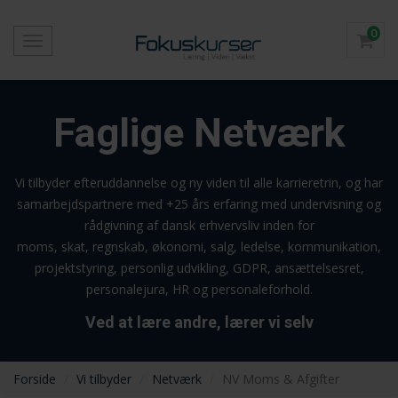
0
Toggle
navigation
Faglige Netværk
Vi tilbyder efteruddannelse og ny viden til alle karrieretrin, og har
samarbejdspartnere med +25 års erfaring med undervisning og
rådgivning af dansk erhvervsliv inden for
moms, skat, regnskab, økonomi, salg, ledelse, kommunikation,
projektstyring, personlig udvikling, GDPR, ansættelsesret,
personalejura, HR og personaleforhold.
Ved at lære andre, lærer vi selv
Forside
Vi tilbyder
Netværk
NV Moms & Afgifter