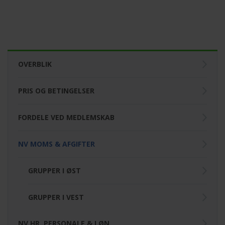
OVERBLIK
PRIS OG BETINGELSER
FORDELE VED MEDLEMSKAB
Øst
NV MOMS & AFGIFTER
Disse netværk har medlemmer fra
Sjælland/Storkøbenhavn.
GRUPPER I ØST
GRUPPER I VEST
NV HR, PERSONALE & LØN