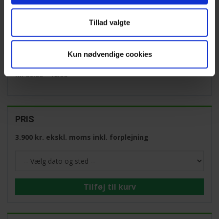
3. december 2026
Vejle
7. december 2026
Glostrup
Tillad valgte
Kun nødvendige cookies
VARIGHED
Kl. 09:00 - 16:00
PRIS
3.900 kr. ekskl. moms inkl. forplejning
Tilføj til kurv