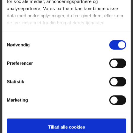
for sociale medier, annonceringspartnere og
analysepartnere. Vores partnere kan kombinere disse
data med andre oplysninger, du har givet dem, eller som
de har indsamlet fra din brug af deres tjenester.
Samtykkevalg
Nødvendig
Præferencer
KURSUSDATOER
2. september 2026
Glostrup
Statistik
7. september 2026
Skanderborg
22. september 2026
Vejle
Marketing
1. oktober 2026
Glostrup
2. november 2026
Skanderborg
4. november 2026
Glostrup
Tillad alle cookies