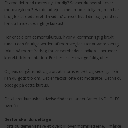
Er arbejdet med moms nyt for dig? Savner du overblik over
momsreglerne? Har du arbejdet med moms tidligere, men har
brug for at opdateret din viden? Uanset hvad din baggrund er,
har du fundet det rigtige kursus!
Her er tale om et momskursus, hvor vi kommer rigtig bredt
rundt i den finurlige verden af momsregler. Der vil være særlig
fokus på momsfradrag for virksomhedens indkøb – herunder
korrekt dokumentation. For her er der mange faldgruber…
Og hvis du går rundt og tror, at moms er tørt og kedeligt – så
kan du godt tro om. Det er faktisk ofte det modsatte. Det vil du
opdage på dette kursus.
Detaljeret kursusbeskrivelse finder du under fanen 'INDHOLD'
ovenfor.
Derfor skal du deltage
Fordi du gerne vil have et overblik over momsreglerne, - måske