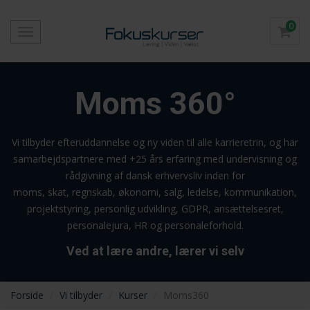
0
Toggle
navigation
Moms 360°
Vi tilbyder efteruddannelse og ny viden til alle karrieretrin, og har
samarbejdspartnere med +25 års erfaring med undervisning og
rådgivning af dansk erhvervsliv inden for
moms, skat, regnskab, økonomi, salg, ledelse, kommunikation,
projektstyring, personlig udvikling, GDPR, ansættelsesret,
personalejura, HR og personaleforhold.
Ved at lære andre, lærer vi selv
Forside
Vi tilbyder
Kurser
Moms360