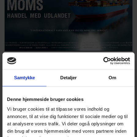
styrken ved at være en del af et stærkt professionelt
netværk.
Du er aldrig alene...
Videre
Netværk Moms & Afgifter
Samtykke
Detaljer
Om
Denne hjemmeside bruger cookies
Vi bruger cookies til at tilpasse vores indhold og
annoncer, til at vise dig funktioner til sociale medier og til
at analysere vores trafik. Vi deler også oplysninger om
din brug af vores hjemmeside med vores partnere inden