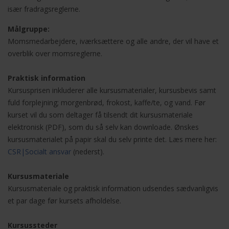
især fradragsreglerne.
Målgruppe:
Momsmedarbejdere, iværksættere og alle andre, der vil have et
overblik over momsreglerne.
Praktisk information
Kursusprisen inkluderer alle kursusmaterialer, kursusbevis samt
fuld forplejning; morgenbrød, frokost, kaffe/te, og vand. Før
kurset vil du som deltager få tilsendt dit kursusmateriale
elektronisk (PDF), som du så selv kan downloade. Ønskes
kursusmaterialet på papir skal du selv printe det. Læs mere her:
CSR
|
Socialt ansvar
(nederst).
Kursusmateriale
Kursusmateriale og praktisk information udsendes sædvanligvis
et par dage før kursets afholdelse.
Moms ved handel med udlandet
Kursussteder