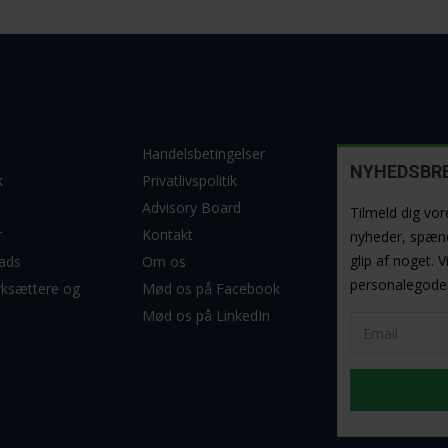
Handelsbetingelser
NYHEDSBR
k
Privatlivspolitik
Advisory Board
Tilmeld dig vo
r
Kontakt
nyheder, spænde
glip af noget. 
ads
Om os
personalegoder
rksættere og
Mød os på Facebook
Mød os på LinkedIn