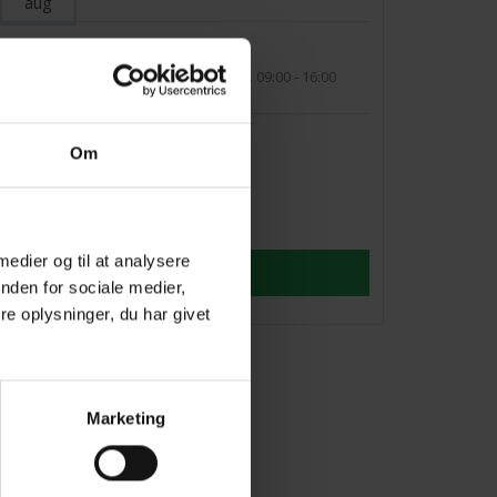
aug
2
Moms 360°
Glostrup
Kl. 09:00 - 16:00
sep
7
Moms 360°
Om
Skanderborg
sep
Kl. 09:00 - 16:00
 medier og til at analysere
SE ALLE
nden for sociale medier,
e oplysninger, du har givet
Marketing