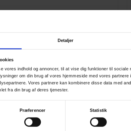
il lære ferieloven og - måske ikke mindst - de nye regler at
Detaljer
ddannelse for revisorer under fagområdet 'Anden relevant
dannelse for advokater (
læs mere
i Advokatsamfundets
ookies
se vores indhold og annoncer, til at vise dig funktioner til sociale
oplysninger om din brug af vores hjemmeside med vores partnere i
ysepartnere. Vores partnere kan kombinere disse data med andr
et fra din brug af deres tjenester.
sbevis samt morgenbrød, frokostsandwich, kaffe/te, og vand.
materiale elektronisk (PDF), som du så selv kan downloade.
 det. Læs mere her:
CSR
|
Socialt ansvar
(nederst).
Præferencer
Statistik
vanligvis et par dage før kursets afholdelse.