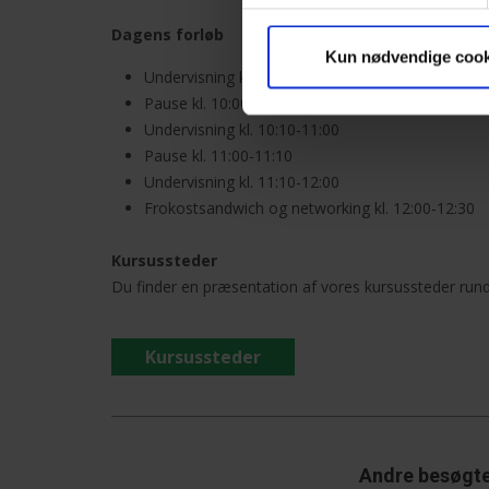
Dagens forløb
Kun nødvendige cook
Undervisning kl. 9:00-10:00
Pause kl. 10:00-10:10
Undervisning kl. 10:10-11:00
Pause kl. 11:00-11:10
Undervisning kl. 11:10-12:00
Frokostsandwich og networking kl. 12:00-12:30
Aktuel Ansættelsesret
Kursussteder
Du finder en præsentation af vores kursussteder rund
Det arbejds- og ansættelsesretlige område
bliver stadig mere reguleret, og arbejdsgivere
Kursussteder
skal i dag navigere i så kompliceret og kompleks
lovgivning, at det kan være vanskeligt at få
overblik over, hvilke regler der gælder i hvilke
situationer.
Andre besøgte 