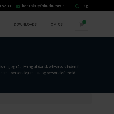
0 52 33
kontakt@fokuskurser.dk
Søg
0
DOWNLOADS
OM OS
isning og rådgivning af dansk erhvervsliv inden for
sesret, personalejura, HR og personaleforhold.