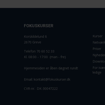
FOKUSKURSER
Kurser
Korskildelund 6
2670 Greve
Netvær
Priser
Telefon 70 60 52 33
Nyhede
Kl. 08:00 - 17:00 (man - fre)
Downlo
For ivæ
Hjemmesiden er åben døgnet rundt
ledige
Email:
kontakt@fokuskurser.dk
CVR-nr. DK-30047222