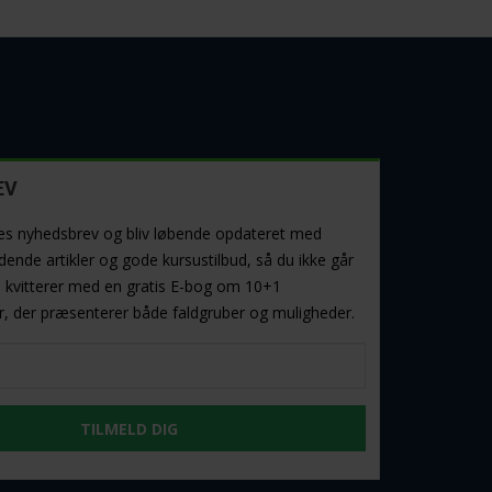
EV
res nyhedsbrev og bliv løbende opdateret med
nde artikler og gode kursustilbud, så du ikke går
Vi kvitterer med en gratis E-bog om 10+1
, der præsenterer både faldgruber og muligheder.
TILMELD DIG