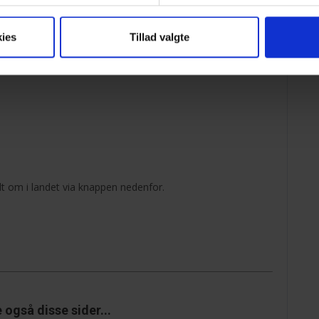
ies
Tillad valgte
Netværk HR, Personale & Løn
t om i landet via knappen nedenfor.
I netværk HR, Personale & Løn behandler vi alle
emner inden for HR-, løn- og personaleområdet.
Man kan ikke overvurdere styrken ved at være
en del af et stærkt professionelt netværk.
Du er aldrig alene...
også disse sider...