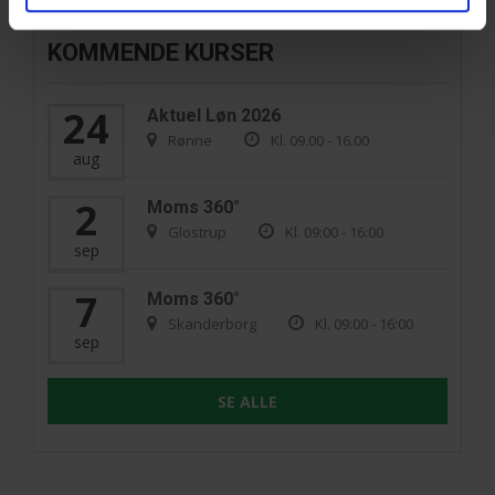
KOMMENDE KURSER
24
Aktuel Løn 2026
Rønne
Kl. 09.00 - 16.00
aug
2
Moms 360°
Glostrup
Kl. 09:00 - 16:00
sep
7
Moms 360°
Skanderborg
Kl. 09:00 - 16:00
sep
SE ALLE