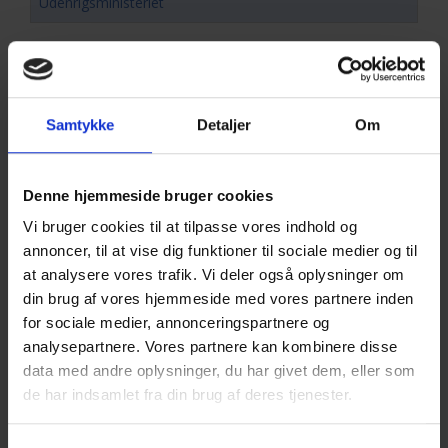
Udenrigsministeriet
For yderligere relevant litteratur (den Juridiske Vejledning),
vejledninger, pjecer, blanketter m.v. henvises til
Samtykke
Detaljer
Om
Skattestyrelsens hjemmeside:
Skat.dk
Denne hjemmeside bruger cookies
Vi bruger cookies til at tilpasse vores indhold og
annoncer, til at vise dig funktioner til sociale medier og til
at analysere vores trafik. Vi deler også oplysninger om
din brug af vores hjemmeside med vores partnere inden
for sociale medier, annonceringspartnere og
analysepartnere. Vores partnere kan kombinere disse
data med andre oplysninger, du har givet dem, eller som
de har indsamlet fra din brug af deres tjenester.